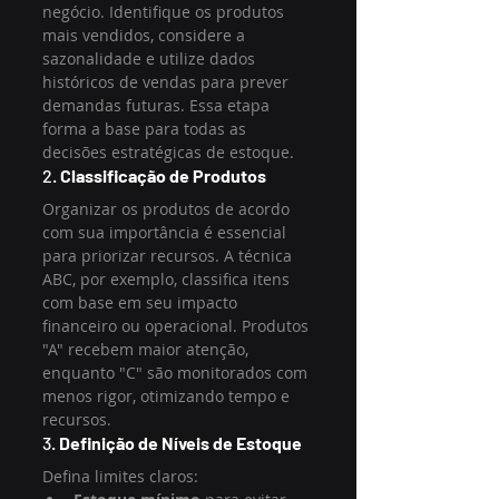
negócio. Identifique os produtos 
mais vendidos, considere a 
sazonalidade e utilize dados 
históricos de vendas para prever 
demandas futuras. Essa etapa 
forma a base para todas as 
decisões estratégicas de estoque.
2. 
Classificação de Produtos
Organizar os produtos de acordo 
com sua importância é essencial 
para priorizar recursos. A técnica 
ABC, por exemplo, classifica itens 
com base em seu impacto 
financeiro ou operacional. Produtos 
"A" recebem maior atenção, 
enquanto "C" são monitorados com 
menos rigor, otimizando tempo e 
recursos.
3. 
Definição de Níveis de Estoque
Defina limites claros: