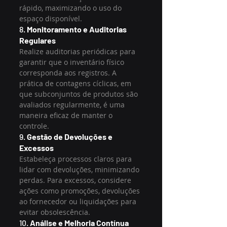
rápido, maximizando o uso do 
espaço disponível.
8. 
Monitoramento e Auditorias 
Regulares
Realize auditorias periódicas para 
garantir que o inventário físico 
corresponda aos registros. A 
prática de contagens cíclicas, em 
que subconjuntos de produtos são 
avaliados regularmente, é uma 
maneira eficaz de manter o 
controle.
9. 
Gestão de Devoluções e 
Excessos
Estabeleça processos claros para 
lidar com devoluções, minimizando 
perdas. Para excessos, considere 
ações como promoções, devoluções 
ao fornecedor ou liquidações para 
evitar obsolescência.
10. 
Análise e Melhoria Contínua