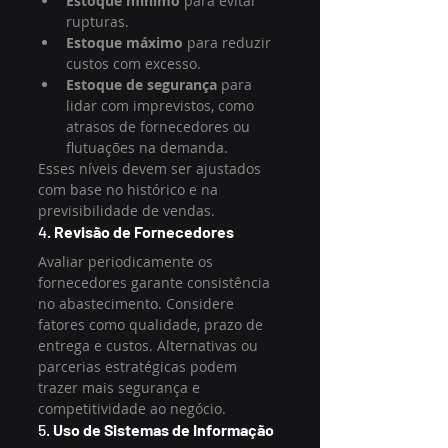
Estoque mínimo
 para evitar 
rupturas.
Estoque máximo
 para reduzir 
custos com excesso.
Estoque de segurança
 para 
lidar com imprevistos, como 
atrasos de fornecedores ou 
flutuações na demanda.
Esses níveis devem ser ajustados 
com base no histórico e na 
previsibilidade de vendas.
4. 
Revisão de Fornecedores
Avaliar periodicamente os 
fornecedores garante consistência 
no abastecimento. Considere 
fatores como qualidade, prazo de 
entrega e custos. Alternativas ou 
parcerias estratégicas podem 
trazer mais segurança e 
competitividade ao negócio.
5. 
Uso de Sistemas de Informação