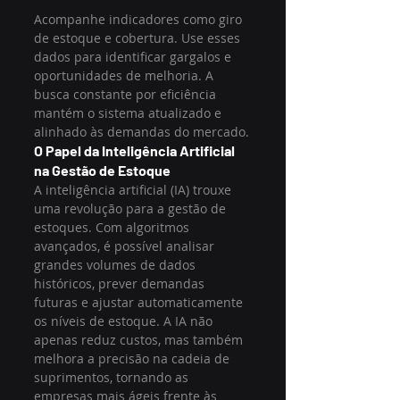
Acompanhe indicadores como giro 
de estoque e cobertura. Use esses 
dados para identificar gargalos e 
oportunidades de melhoria. A 
busca constante por eficiência 
mantém o sistema atualizado e 
alinhado às demandas do mercado.
O Papel da Inteligência Artificial 
na Gestão de Estoque
A inteligência artificial (IA) trouxe 
uma revolução para a gestão de 
estoques. Com algoritmos 
avançados, é possível analisar 
grandes volumes de dados 
históricos, prever demandas 
futuras e ajustar automaticamente 
os níveis de estoque. A IA não 
apenas reduz custos, mas também 
melhora a precisão na cadeia de 
suprimentos, tornando as 
empresas mais ágeis frente às 