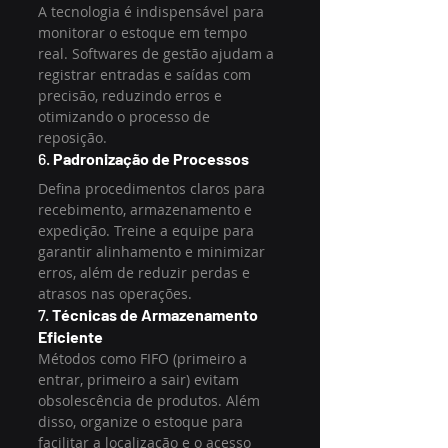
A tecnologia é indispensável para 
monitorar o estoque em tempo 
real. Softwares de gestão ajudam a 
registrar entradas e saídas com 
precisão, reduzindo erros e 
otimizando o processo de 
reposição.
6. 
Padronização de Processos
Defina procedimentos claros para 
recebimento, armazenamento e 
expedição. Treine a equipe para 
garantir alinhamento e minimizar 
erros, além de reduzir perdas e 
atrasos nas operações.
7. 
Técnicas de Armazenamento 
Eficiente
Métodos como FIFO (primeiro a 
entrar, primeiro a sair) evitam 
obsolescência de produtos. Além 
disso, organize o estoque para 
facilitar a localização e o acesso 