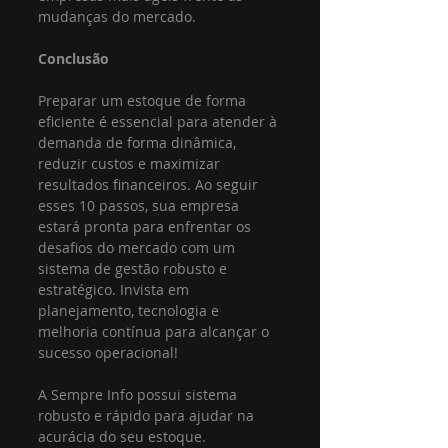
mudanças do mercado.
Conclusão
Preparar um estoque de forma 
eficiente é essencial para atender à 
demanda de forma dinâmica, 
reduzir custos e maximizar 
resultados financeiros. Ao seguir 
esses 10 passos, sua empresa 
estará pronta para enfrentar os 
desafios do mercado com um 
sistema de gestão robusto e 
estratégico. Invista em 
planejamento, tecnologia e 
melhoria contínua para alcançar o 
sucesso operacional!
A Sempre Info possui sistema 
robusto e rápido para ajudar na 
acurácia do seu estoque.