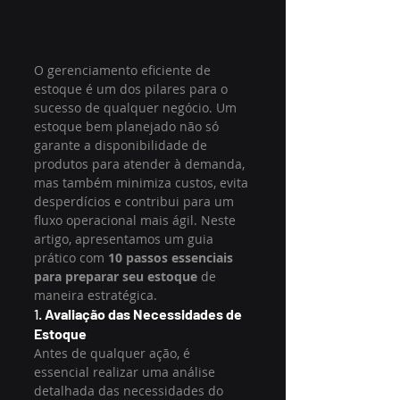
O gerenciamento eficiente de 
estoque é um dos pilares para o 
sucesso de qualquer negócio. Um 
estoque bem planejado não só 
garante a disponibilidade de 
produtos para atender à demanda, 
mas também minimiza custos, evita 
desperdícios e contribui para um 
fluxo operacional mais ágil. Neste 
artigo, apresentamos um guia 
prático com 
10 passos essenciais 
para preparar seu estoque
 de 
maneira estratégica.
1. 
Avaliação das Necessidades de 
Estoque
Antes de qualquer ação, é 
essencial realizar uma análise 
detalhada das necessidades do 