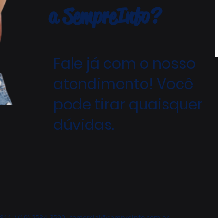
a SempreInfo?
Fale já com o nosso
atendimento! Você
pode tirar quaisquer
dúvidas.
8811 / (19) 2534-3590
comercial@sempreinfo.com.br