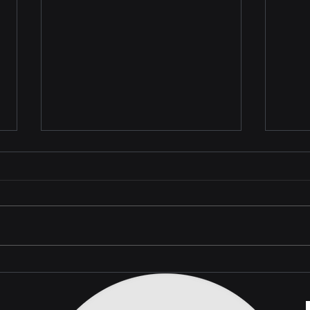
Posto de Bandeira Branca
Con
ou Embandeirado?
de R
Conheça as Vantagens e
uma 