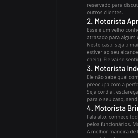
reservado para discut
outros clientes.
2. Motorista Ap
Esse é um velho conhec
atrasado para algum 
Neste caso, seja o ma
estiver ao seu alcanc
cheio). Ele vai se senti
3. Motorista In
Ele não sabe qual com
preocupa com a perf
Seja cordial, esclare
para o seu caso, send
4. Motorista Br
Fala alto, conhece to
pelos funcionários. M
A melhor maneira de l