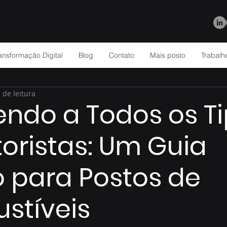
ansformação Digital
Blog
Contato
Mais posto
Trabalh
 de leitura
ndo a Todos os T
oristas: Um Guia
o para Postos de
stíveis