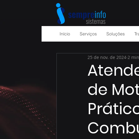
Início
Serviços
Soluções
Tr
25 de nov. de 2024
2 min
Atende
de Mot
Prátic
Combu