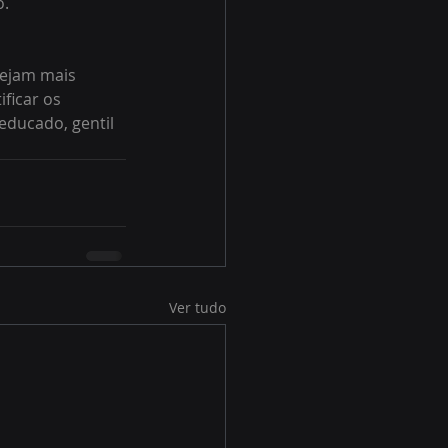
o.
sejam mais 
ficar os 
educado, gentil 
Ver tudo