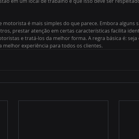
stão em um local de trabalho e que isso deve ser respeitad
e motorista é mais simples do que parece. Embora alguns 
os, prestar atenção em certas características facilita identi
toristas e tratá-los da melhor forma. A regra básica é: seja 
a melhor experiência para todos os clientes.