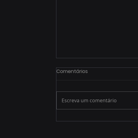
Comentários
Escreva um comentário
Prepare os Profissionais
do Seu Posto para
Oferecer as Melhores