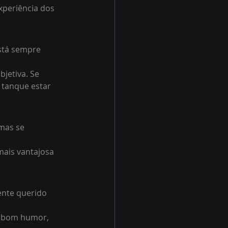
xperiência dos 
Está sempre 
jetiva. Se 
 tanque estar 
mas se 
mais vantajosa 
ente querido 
o bom humor, 