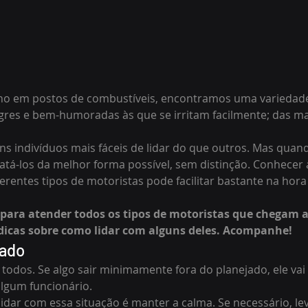
alho em postos de combustíveis, encontramos uma variedad
gres e bem-humoradas às que se irritam facilmente; das mai
 indivíduos mais fáceis de lidar do que outros. Mas quand
tratá-los da melhor forma possível, sem distinção. Conhecer
ferentes tipos de motoristas pode facilitar bastante na hora
para atender todos os tipos de motoristas que chegam a
icas sobre como lidar com alguns deles. Acompanhe!
tado
de todos. Se algo sair minimamente fora do planejado, ele vai
algum funcionário.
idar com essa situação é manter a calma. Se necessário, lev