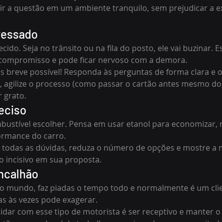
ir a questão em um ambiente tranquilo, sem prejudicar a e
ressado
ido. Seja no trânsito ou na fila do posto, ele vai buzinar. 
compromisso e pode ficar nervoso com a demora.
is breve possível! Responda às perguntas de forma clara e ob
e, agilize o processo (como passar o cartão antes mesmo do
r grato.
deciso
bustível escolher. Pensa em usar etanol para economizar, 
ormance do carro.
ça todas as dúvidas, reduza o número de opções e mostre a 
o incisivo em sua proposta.
incalhão
do mundo, faz piadas o tempo todo e normalmente é um cli
as às vezes pode exagerar.
idar com esse tipo de motorista é ser receptivo e manter 